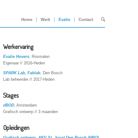
Home
Werk
Evalie
Contact
Werkervaring
Evalie Hovers
, Rosmalen
Eigenaar // 2016-Heden
SPARK Lab, Fablab
, Den Bosch
Lab beheerder // 2017-Heden
Stages
dBOD
, Amsterdam
Grafisch ontwerp // 3 maanden
Opleidingen
Grafisch ontwerp, AKV St. Joost Den Bosch (HBO)